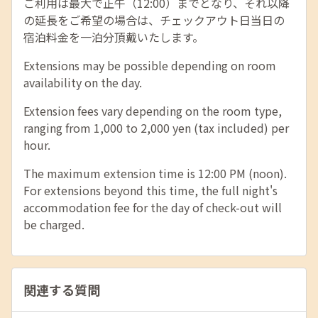
ご利用は最大で正午（12:00）までとなり、それ以降
の延長をご希望の場合は、チェックアウト日当日の
宿泊料金を一泊分頂戴いたします。
Extensions may be possible depending on room
availability on the day.
Extension fees vary depending on the room type,
ranging from 1,000 to 2,000 yen (tax included) per
hour.
The maximum extension time is 12:00 PM (noon).
For extensions beyond this time, the full night's
accommodation fee for the day of check-out will
be charged.
関連する質問