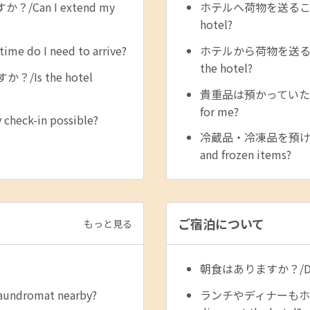
an I extend my
ホテルへ荷物を送ることはでき
hotel?
 I need to arrive?
ホテルから荷物を送ることはで
the hotel?
s the hotel
貴重品は預かっていただけます
for me?
k-in possible?
冷蔵品・冷凍品を預けることは
and frozen items?
ご宿泊について
もっと見る
朝食はありますか？/Do yo
dromat nearby?
ランチやディナーもホテル内