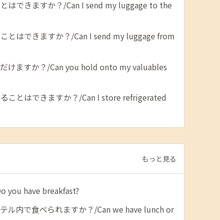
ますか？/Can I send my luggage to the
きますか？/Can I send my luggage from
か？/Can you hold onto my valuables
できますか？/Can I store refrigerated
もっと見る
u have breakfast?
で食べられますか？/Can we have lunch or