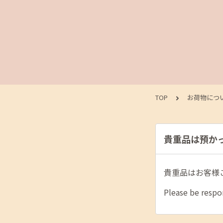
TOP
お荷物につ
貴重品は預かっていた
貴重品はお客様
Please be respon