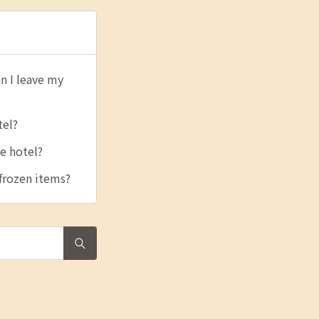
eave my
el?
hotel?
zen items?